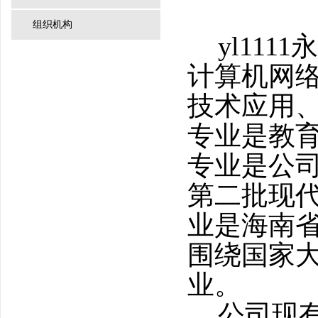
组织机构
yl11
计算机网
技术应用
专业是教育
专业是公
第二批现
业是海南
围绕国家
业。
公司现有