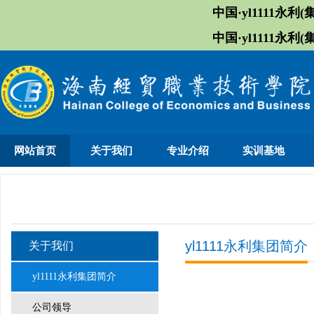
中国·yl1111永利(集
中国·yl1111永利(集
网站首页
关于我们
专业介绍
实训基地
​yl1111永利集团简介
关于我们
​yl1111永利集团简介
公司领导