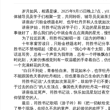
岁月如风，相遇是缘。2025年9月15日晚上7点，y
体辅导员及学子们相聚一堂，共同聆听。辅导员吴淑亲
讲座由“只盼金榜题名时、也学牡丹开和人生犹如次
讲座伊始，符胜书记告诉学子们，天边的星辰犹如
事做好了，那么我们的心中就会有点点滴滴的星光，慢
为了拉近距离，符胜书记献唱一首《远方的呼唤》
十年寒窗苦读日，只盼金榜题名时。符胜书记分享
胜书记不禁地唱起《爱在人间》：“我心中有个太阳，
话送耳旁。总有一个声音为我带路，总有一个呼唤飘在
时此刻，大家仿佛感觉到有一双温暖的手牵着自己，仿
一个充满鲜花的天地。
“白日不到处，青春恰自来。苔花如米小，也学牡
不能跟国色天香的牡丹相比，但也要靠自己生命的力量
符胜书记说“人生犹如次第花开”，鼓励学子们不
于过去的自己”的人生顶点，像国色天香的牡丹花一样
讲座临近尾声。符胜书记说，快乐如流星划过夜空
仰望星空的人。
最后，符胜书记歌唱《游子吟》和《把一切献给党
了整个现场，在经久不息的掌声、此起彼伏的欢呼下，